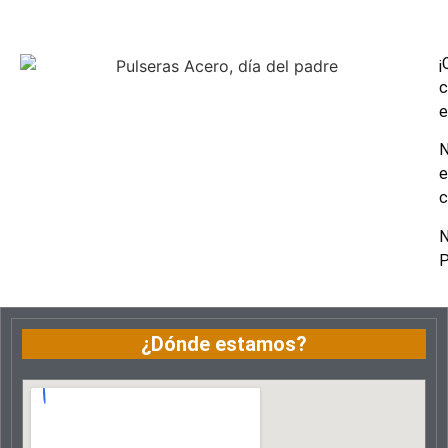
¡
c
e
N
e
c
N
P
¿Dónde estamos?